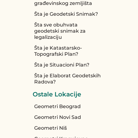
građevinskog zemljišta
Šta je Geodetski Snimak?
Šta sve obuhvata
geodetski snimak za
legalizaciju
Šta je Katastarsko-
Topografski Plan?
Šta je Situacioni Plan?
Šta je Elaborat Geodetskih
Radova?
Ostale Lokacije
Geometri Beograd
Geometri Novi Sad
Geometri Niš