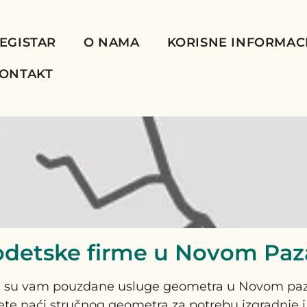
EGISTAR
O NAMA
KORISNE INFORMAC
ONTAKT
detske firme u Novom Paz
 su vam pouzdane usluge geometra u Novom pa
te naći stručnog geometra za potrebu izgradnje i 