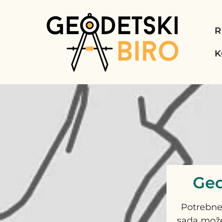
R
K
Geo
Potrebne
sada može