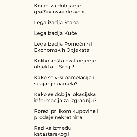
Koraci za dobijanje
građevinske dozvole
Legalizacija Stana
Legalizacija Kuće
Legalizacija Pomoćnih i
Ekonomskih Objekata
Koliko košta ozakonjenje
objekta u Srbiji?
Kako se vrši parcelacija i
spajanje parcela?
Kako se dobija lokacijska
informacija za izgradnju?
Porezi prilikom kupovine i
prodaje nekretnina
Razlika između
katastarskog i