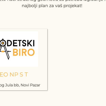
najbolji plan za vaš projekat!
EO NP S T
 Jula bb, Novi Pazar