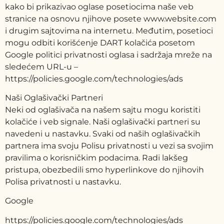
kako bi prikazivao oglase posetiocima naše veb
stranice na osnovu njihove posete www.website.com
i drugim sajtovima na internetu. Međutim, posetioci
mogu odbiti korišćenje DART kolačića posetom
Google politici privatnosti oglasa i sadržaja mreže na
sledećem URL-u –
https://policies.google.com/technologies/ads
Naši Oglašivački Partneri
Neki od oglašivača na našem sajtu mogu koristiti
kolačiće i veb signale. Naši oglašivački partneri su
navedeni u nastavku. Svaki od naših oglašivačkih
partnera ima svoju Polisu privatnosti u vezi sa svojim
pravilima o korisničkim podacima. Radi lakšeg
pristupa, obezbedili smo hyperlinkove do njihovih
Polisa privatnosti u nastavku.
Google
https://policies.google.com/technologies/ads