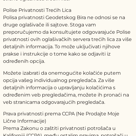
Polise Privatnosti Trećih Lica
Polisa privatnosti Geodetskog Bira ne odnosi se na
druge oglašivače ili sajtove. Stoga vam
preporučujemo da konsultujete odgovarajuće Polise
privatnosti ovih oglašivačkih servera trećih lica za više
detaljnih informacija. To može uključivati njihove
prakse i instrukcije o tome kako se odjaviti iz
određenih opcija.
Možete izabrati da onemogućite kolačiće putem
opcija vašeg individualnog pregledača. Za više
detaljnih informacija o upravljanju kolačićima s
određenim veb pregledačima, možete ih pronaći na
veb stranicama odgovarajućih pregledača.
Prava privatnosti prema CCPA (Ne Prodajte Moje
Lične Informacije)
Prema Zakonu o zaštiti privatnosti potrošača u
Kaliforniji (CCPA), među ostalim pravima, potrošači u