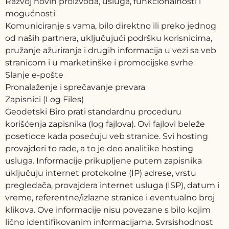
Razvoj novih proizvoda, usluga, funkcionalnosti i
mogućnosti
Komuniciranje s vama, bilo direktno ili preko jednog
od naših partnera, uključujući podršku korisnicima,
pružanje ažuriranja i drugih informacija u vezi sa veb
stranicom i u marketinške i promocijske svrhe
Slanje e-pošte
Pronalaženje i sprečavanje prevara
Zapisnici (Log Files)
Geodetski Biro prati standardnu proceduru
korišćenja zapisnika (log fajlova). Ovi fajlovi beleže
posetioce kada posećuju veb stranice. Svi hosting
provajderi to rade, a to je deo analitike hosting
usluga. Informacije prikupljene putem zapisnika
uključuju internet protokolne (IP) adrese, vrstu
pregledača, provajdera internet usluga (ISP), datum i
vreme, referentne/izlazne stranice i eventualno broj
klikova. Ove informacije nisu povezane s bilo kojim
lično identifikovanim informacijama. Svrsishodnost