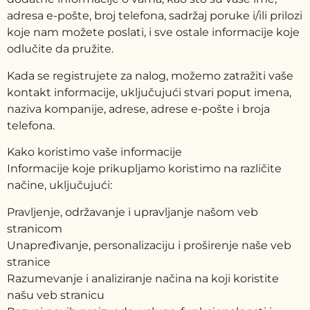
adresa e-pošte, broj telefona, sadržaj poruke i/ili prilozi
koje nam možete poslati, i sve ostale informacije koje
odlučite da pružite.
Kada se registrujete za nalog, možemo zatražiti vaše
kontakt informacije, uključujući stvari poput imena,
naziva kompanije, adrese, adrese e-pošte i broja
telefona.
Kako koristimo vaše informacije
Informacije koje prikupljamo koristimo na različite
načine, uključujući:
Pravljenje, održavanje i upravljanje našom veb
stranicom
Unapređivanje, personalizaciju i proširenje naše veb
stranice
Razumevanje i analiziranje načina na koji koristite
našu veb stranicu