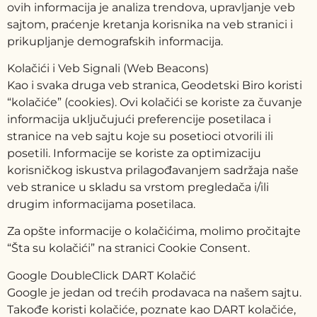
ovih informacija je analiza trendova, upravljanje veb
sajtom, praćenje kretanja korisnika na veb stranici i
prikupljanje demografskih informacija.
Kolačići i Veb Signali (Web Beacons)
Kao i svaka druga veb stranica, Geodetski Biro koristi
“kolačiće” (cookies). Ovi kolačići se koriste za čuvanje
informacija uključujući preferencije posetilaca i
stranice na veb sajtu koje su posetioci otvorili ili
posetili. Informacije se koriste za optimizaciju
korisničkog iskustva prilagođavanjem sadržaja naše
veb stranice u skladu sa vrstom pregledača i/ili
drugim informacijama posetilaca.
Za opšte informacije o kolačićima, molimo pročitajte
“Šta su kolačići” na stranici Cookie Consent.
Google DoubleClick DART Kolačić
Google je jedan od trećih prodavaca na našem sajtu.
Takođe koristi kolačiće, poznate kao DART kolačiće,