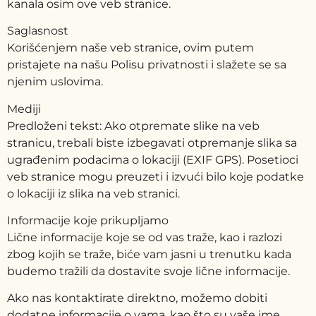
kanala osim ove veb stranice.
Saglasnost
Korišćenjem naše veb stranice, ovim putem
pristajete na našu Polisu privatnosti i slažete se sa
njenim uslovima.
Mediji
Predloženi tekst: Ako otpremate slike na veb
stranicu, trebali biste izbegavati otpremanje slika sa
ugrađenim podacima o lokaciji (EXIF GPS). Posetioci
veb stranice mogu preuzeti i izvući bilo koje podatke
o lokaciji iz slika na veb stranici.
Informacije koje prikupljamo
Lične informacije koje se od vas traže, kao i razlozi
zbog kojih se traže, biće vam jasni u trenutku kada
budemo tražili da dostavite svoje lične informacije.
Ako nas kontaktirate direktno, možemo dobiti
dodatne informacije o vama, kao što su vaše ime,