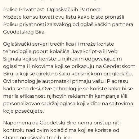
Polise Privatnosti Oglašivačkih Partnera
Možete konsultovati ovu listu kako biste pronašli
Polisu privatnosti za svakog od oglašivačkih partnera
Geodetskog Bira.
Oglašivački serveri trećih lica ili mreže koriste
tehnologije poput kolačića, JavaScript-a ili Veb
Signala koji se koriste u njihovim odgovarajućim
oglasima i linkovima koji se prikazuju na Geodetskom
Biru, a koji se direktno šalju korisničkom pregledaču.
Ovi tehnologije automatski primaju vašu IP adresu
kada se to desi. Ove tehnologije se koriste kako bi se
merila efikasnost njihovih reklamnih kampanja i/ili
personalizovao sadržaj oglasa koji vidite na sajtovima
koje posećujete.
Napomena da Geodetski Biro nema pristup niti
kontrolu nad ovim kolačićima koji se koriste od
strane oglašivača trećih lica.