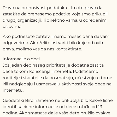
Pravo na prenosivost podataka – Imate pravo da
zatražite da prenesemo podatke koje smo prikupili
drugoj organizaciji, ili direktno vama, u određenim
uslovima.
Ako podnesete zahtev, imamo mesec dana da vam
odgovorimo. Ako želite ostvariti bilo koje od ovih
prava, molimo vas da nas kontaktirate.
Informacije o deci
Još jedan deo našeg prioriteta je dodatna zaštita
dece tokom korišćenja interneta. Podstičemo
roditelje i staratelje da posmatraju, učestvuju u tome
i/ili nadgledaju i usmeravaju aktivnosti svoje dece na
internetu.
Geodetski Biro namerno ne prikuplja bilo kakve lične
identifikacione informacije od dece mlađe od 13
godina. Ako smatrate da je vaše dete pružilo ovakve