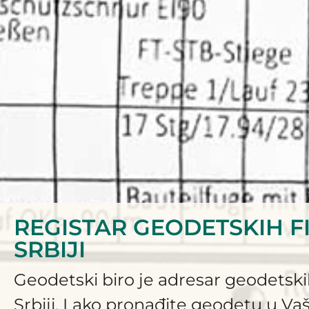
REGISTAR GEODETSKIH F
SRBIJI
Geodetski biro je adresar geodetski
Srbiji. Lako pronađite geodetu u Va