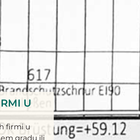
IRMI U
h firmi u
šem gradu ili