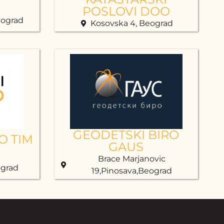
POSLOVI DOO
eograd
Kosovska 4, Beograd
GEODETSKI BIRO
O TIM
GAUS
Brace Marjanovic
ograd
19,Pinosava,Beograd