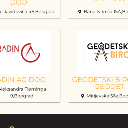
DOO
a Davidovića 46,Beograd
Bana Ivaniša 15A,B
ADIN AG DOO
GEODETSKI BIR
GEODET
Aleksandra Fleminga
9,Beograd
Mirijevska 56a,Be