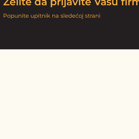
Želite da prijavite Vašu fi
Popunite upitnik na sledećoj strani