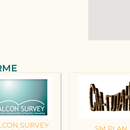
RME
LCON SURVEY
SM PLAN