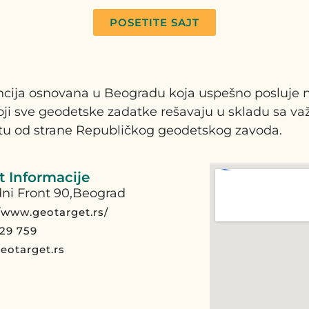
POSETITE SAJT
a osnovana u Beogradu koja uspešno posluje na te
koji sve geodetske zadatke rešavaju u skladu sa 
datu od strane Republičkog geodetskog zavoda.
 Informacije
ni Front 90,Beograd
//www.geotarget.rs/
29 759
eotarget.rs