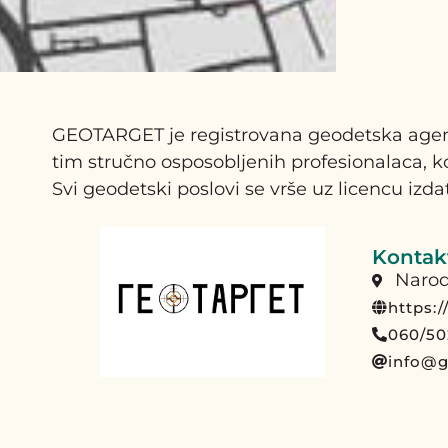
GEOTARGET je registrovana geodetska agencij
tim stručno osposobljenih profesionalaca, 
Svi geodetski poslovi se vrše uz licencu iz
Kontakt
Narod
https:
060/50
info@g