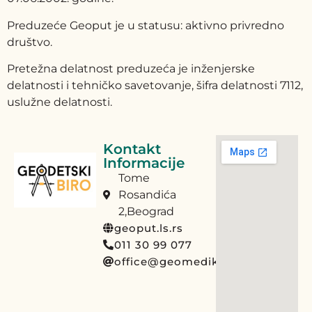
Preduzeće Geoput je u statusu: aktivno privredno
društvo.
Pretežna delatnost preduzeća je inženjerske
delatnosti i tehničko savetovanje, šifra delatnosti 7112,
uslužne delatnosti.
Kontakt
Informacije
Tome
Rosandića
2,Beograd
geoput.ls.rs
011 30 99 077
office@geomedika.rs