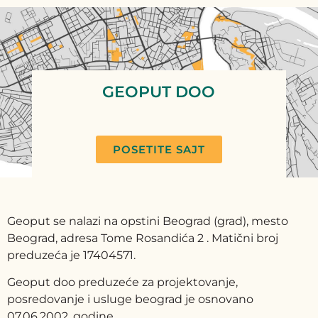
GEOPUT DOO
POSETITE SAJT
Geoput se nalazi na opstini Beograd (grad), mesto
Beograd, adresa Tome Rosandića 2 . Matični broj
preduzeća je 17404571.
Geoput doo preduzeće za projektovanje,
posredovanje i usluge beograd je osnovano
07.06.2002. godine.