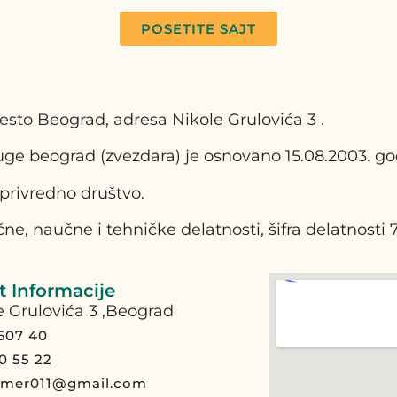
POSETITE SAJT
sto Beograd, adresa Nikole Grulovića 3 .
ge beograd (zvezdara) je osnovano 15.08.2003. go
privredno društvo.
ne, naučne i tehničke delatnosti, šifra delatnosti 
 Informacije
e Grulovića 3 ,Beograd
 607 40
0 55 22
emer011@gmail.com