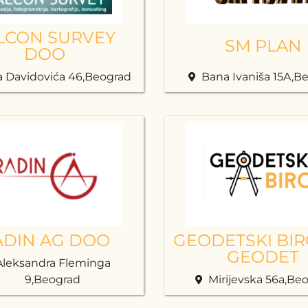
LCON SURVEY
SM PLAN
DOO
a Davidovića 46,Beograd
Bana Ivaniša 15A,B
ADIN AG DOO
GEODETSKI BIR
GEODET
Aleksandra Fleminga
9,Beograd
Mirijevska 56a,Be