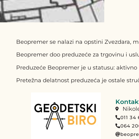
Beopremer se nalazi na opstini Zvezdara, me
Beopremer doo preduzeće za trgovinu i uslu
Preduzeće Beopremer je u statusu: aktivno 
Pretežna delatnost preduzeća je ostale struč
Kontakt
Nikol
011 34
064 20
beopr