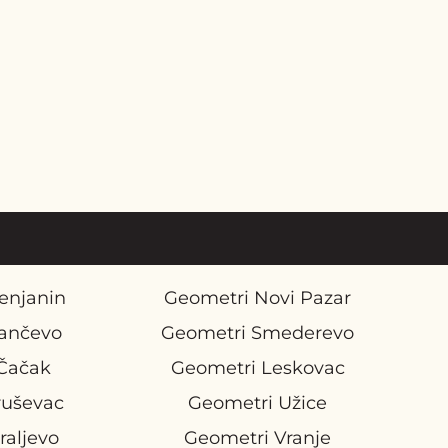
enjanin
Geometri Novi Pazar
ančevo
Geometri Smederevo
Čačak
Geometri Leskovac
ruševac
Geometri Užice
raljevo
Geometri Vranje