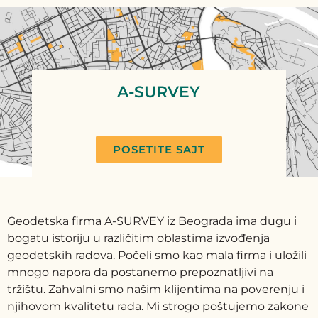
A-SURVEY
POSETITE SAJT
Geodetska firma A-SURVEY iz Beograda ima dugu i
bogatu istoriju u različitim oblastima izvođenja
geodetskih radova. Počeli smo kao mala firma i uložili
mnogo napora da postanemo prepoznatljivi na
tržištu. Zahvalni smo našim klijentima na poverenju i
njihovom kvalitetu rada. Mi strogo poštujemo zakone