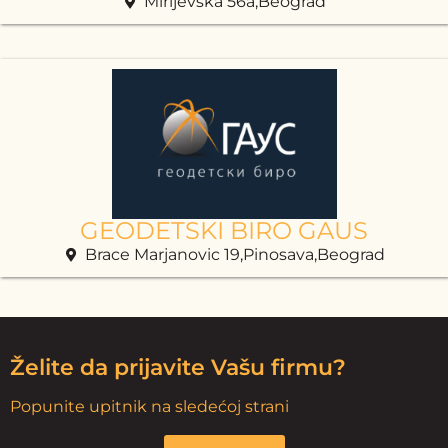
Mirijevska 56a,Beograd
GEODETSKI BIRO GAUS
Brace Marjanovic 19,Pinosava,Beograd
Želite da prijavite Vašu firmu?
Popunite upitnik na sledećoj strani