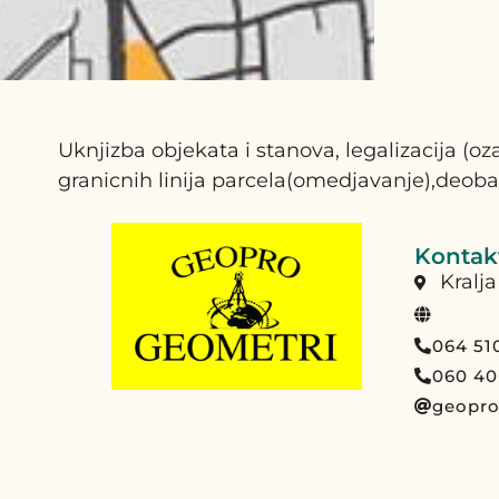
Uknjizba objekata i stanova, legalizacija (
granicnih linija parcela(omedjavanje),deoba
Kontakt
Kralj
064 51
060 40
geopr