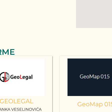
RME
GEOLEGAL
GeoMap 01
ANKA VESELINOVIĆA