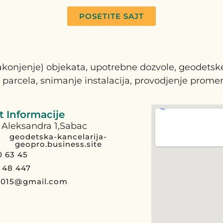
POSETITE SAJT
ozakonjenje) objekata, upotrebne dozvole, geodets
 parcela, snimanje instalacija, provodjenje prome
 Informacije
a Aleksandra 1,Sabac
geodetska-kancelarija-
geopro.business.site
0 63 45
 48 447
o015@gmail.com