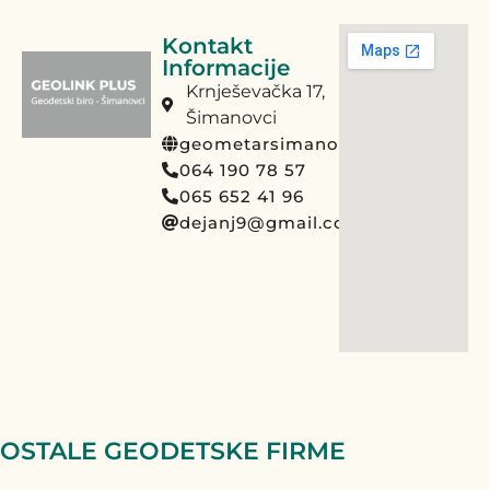
Kontakt
Informacije
Krnješevačka 17,
Šimanovci
geometarsimanovci.rs
064 190 78 57
065 652 41 96
dejanj9@gmail.com
OSTALE GEODETSKE FIRME