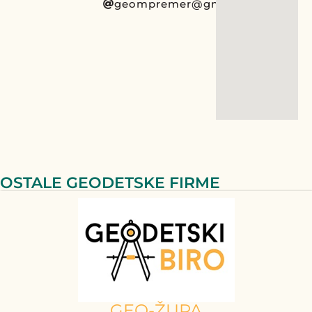
geompremer@gmail.com
OSTALE GEODETSKE FIRME
GEO-ŽUPA