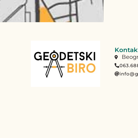
Kontakt
Beogr
063.68
info@g