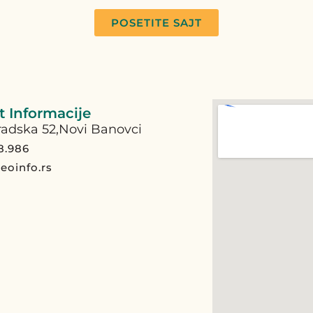
POSETITE SAJT
 Informacije
adska 52,Novi Banovci
8.986
eoinfo.rs