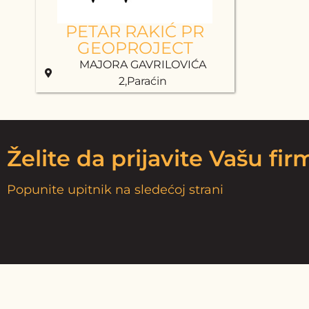
PETAR RAKIĆ PR
GEOPROJECT
MAJORA GAVRILOVIĆA
2,Paraćin
Želite da prijavite Vašu fi
Popunite upitnik na sledećoj strani