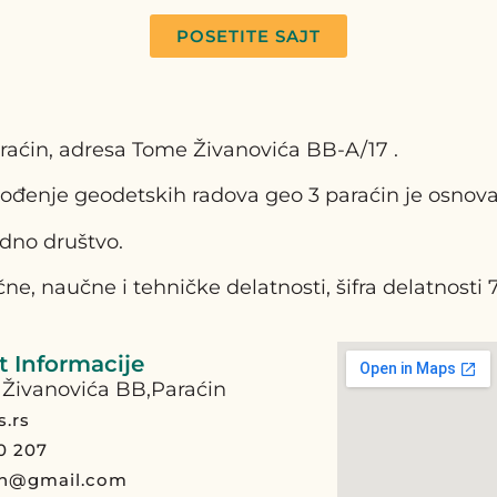
POSETITE SAJT
araćin, adresa Tome Živanovića BB-A/17 .
đenje geodetskih radova geo 3 paraćin je osnovan
edno društvo.
ne, naučne i tehničke delatnosti, šifra delatnosti 
 Informacije
Živanovića BB,Paraćin
s.rs
0 207
pn@gmail.com