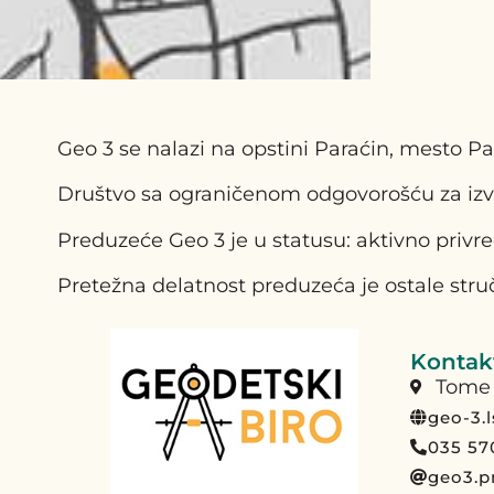
Geo 3 se nalazi na opstini Paraćin, mesto P
Društvo sa ograničenom odgovorošću za izvo
Preduzeće Geo 3 je u statusu: aktivno privr
Pretežna delatnost preduzeća je ostale struč
Kontakt
Tome 
geo-3.l
035 57
geo3.