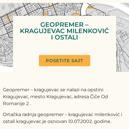
GEOPREMER –
KRAGUJEVAC MILENKOVIĆ
I OSTALI
POSETITE SAJT
Geopremer – kragujevac se nalazi na opstini
Kragujevac, mesto Kragujevac, adresa Čiče Od
Romanije 2 .
Ortačka radnja geopremer – kragujevac milenković i
ostali kragujevac je osnovan 10.07.2002. godine.