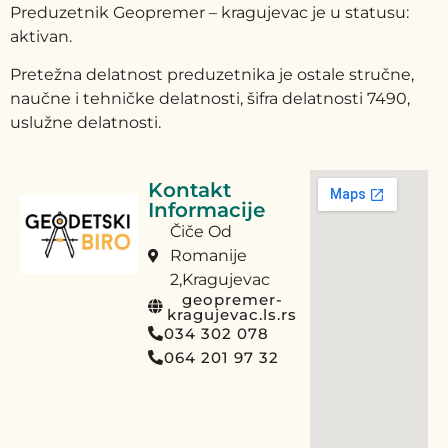
Preduzetnik Geopremer – kragujevac je u statusu:
aktivan.
Pretežna delatnost preduzetnika je ostale stručne,
naučne i tehničke delatnosti, šifra delatnosti 7490,
uslužne delatnosti.
Kontakt
Informacije
Čiče Od
Romanije
2,Kragujevac
geopremer-
kragujevac.ls.rs
034 302 078
064 201 97 32