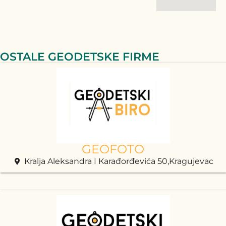
OSTALE GEODETSKE FIRME
GEOFOTO
Кralja Aleksandra I Кarađorđevića 50,Kragujevac