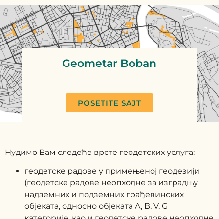
Geometar Boban
POSETITE SAJT
Нудимо Вам следеће врсте геодетских услуга:
геодетске радове у примењеној геодезији
(геодетске радове неопходне за изградњу
надземних и подземних грађевинских
објеката, односно објеката A, B, V, G
категорије, као и геодетске радове неопходне