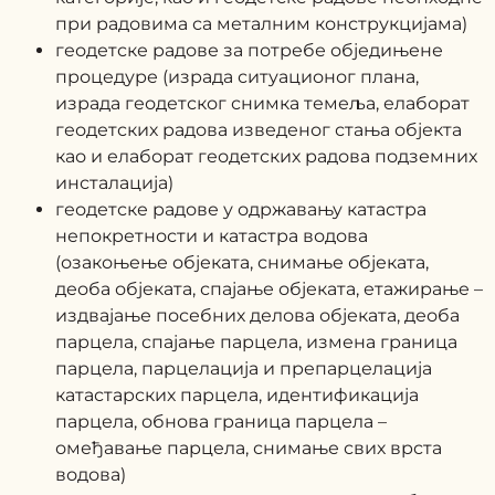
при радовима са металним конструкцијама)
геодетске радове за потребе обједињене
процедуре (израда ситуационог плана,
израда геодетског снимка темеља, елаборат
геодетских радова изведеног стања објекта
као и елаборат геодетских радова подземних
инсталација)
геодетске радове у одржавању катастра
непокретности и катастра водова
(озакоњење објеката, снимање објеката,
деоба објеката, спајање објеката, етажирање –
издвајање посебних делова објеката, деоба
парцела, спајање парцела, измена граница
парцела, парцелација и препарцелација
катастарских парцела, идентификација
парцела, обнова граница парцела –
омеђавање парцела, снимање свих врста
водова)