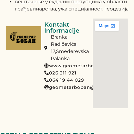
вештачење у судским поступцима у области
грађевинарства, ужа специјалност: геодезија
Kontakt
Informacije
Branka
Radičevića
17,Smederevska
Palanka
www.geometarboban.rs
026 311 921
064 19 44 029
geometarboban@gmail.com