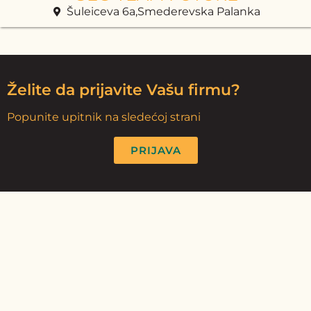
Šuleiceva 6a,Smederevska Palanka
Želite da prijavite Vašu firmu?
Popunite upitnik na sledećoj strani
PRIJAVA