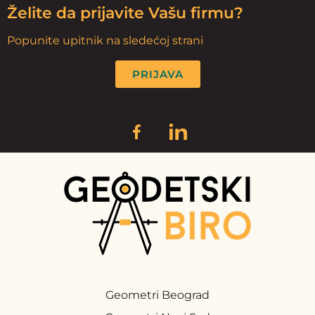
Želite da prijavite Vašu firmu?
Popunite upitnik na sledećoj strani
PRIJAVA
Geometri Beograd