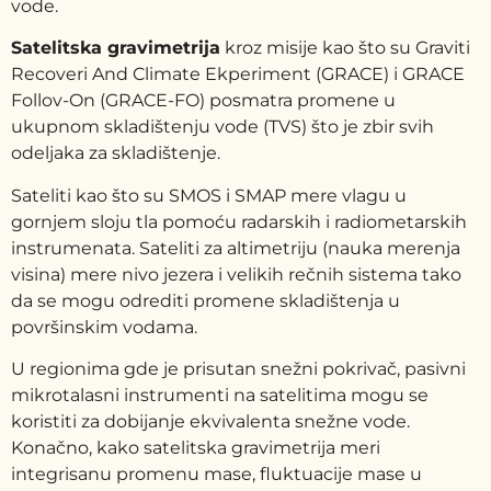
vode.
Satelitska gravimetrija
kroz misije kao što su Graviti
Recoveri And Climate Ekperiment (GRACE) i GRACE
Follov-On (GRACE-FO) posmatra promene u
ukupnom skladištenju vode (TVS) što je zbir svih
odeljaka za skladištenje.
Sateliti kao što su SMOS i SMAP mere vlagu u
gornjem sloju tla pomoću radarskih i radiometarskih
instrumenata. Sateliti za altimetriju (nauka merenja
visina) mere nivo jezera i velikih rečnih sistema tako
da se mogu odrediti promene skladištenja u
površinskim vodama.
U regionima gde je prisutan snežni pokrivač, pasivni
mikrotalasni instrumenti na satelitima mogu se
koristiti za dobijanje ekvivalenta snežne vode.
Konačno, kako satelitska gravimetrija meri
integrisanu promenu mase, fluktuacije mase u