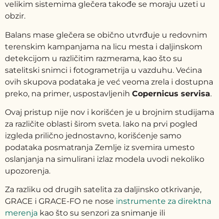
velikim sistemima glečera takođe se moraju uzeti u
obzir.
Balans mase glečera se obično utvrđuje u redovnim
terenskim kampanjama na licu mesta i daljinskom
detekcijom u različitim razmerama, kao što su
satelitski snimci i fotogrametrija u vazduhu. Većina
ovih skupova podataka je već veoma zrela i dostupna
preko, na primer, uspostavljenih
Copernicus servisa
.
Ovaj pristup nije nov i korišćen je u brojnim studijama
za različite oblasti širom sveta. Iako na prvi pogled
izgleda prilično jednostavno, korišćenje samo
podataka posmatranja Zemlje iz svemira umesto
oslanjanja na simulirani izlaz modela uvodi nekoliko
upozorenja.
Za razliku od drugih satelita za daljinsko otkrivanje,
GRACE i GRACE-FO ne nose
instrumente za direktna
merenja
kao što su senzori za snimanje ili