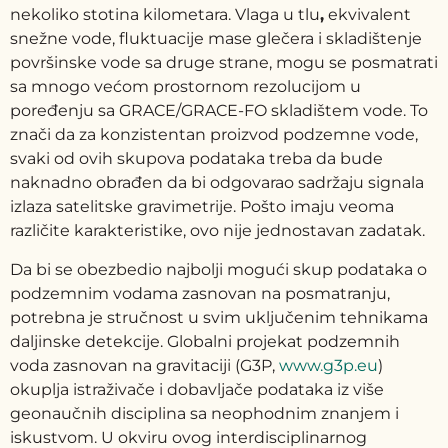
nekoliko stotina kilometara.
Vlaga u tlu
,
ekvivalent
snežne vode, fluktuacije mase glečera i skladištenje
površinske vode sa druge strane, mogu se posmatrati
sa mnogo većom prostornom rezolucijom u
poređenju sa GRACE/GRACE-FO skladištem vode. To
znači da za konzistentan proizvod podzemne vode,
svaki od ovih skupova podataka treba da bude
naknadno obrađen da bi odgovarao sadržaju signala
izlaza satelitske gravimetrije. Pošto imaju veoma
različite karakteristike, ovo nije jednostavan zadatak.
Da bi se obezbedio najbolji mogući skup podataka o
podzemnim vodama zasnovan na posmatranju,
potrebna je stručnost u svim uključenim tehnikama
daljinske detekcije. Globalni projekat podzemnih
voda zasnovan na gravitaciji (G3P,
www.g3p.eu
)
okuplja istraživače i dobavljače podataka iz više
geonaučnih disciplina sa neophodnim znanjem i
iskustvom. U okviru ovog interdisciplinarnog