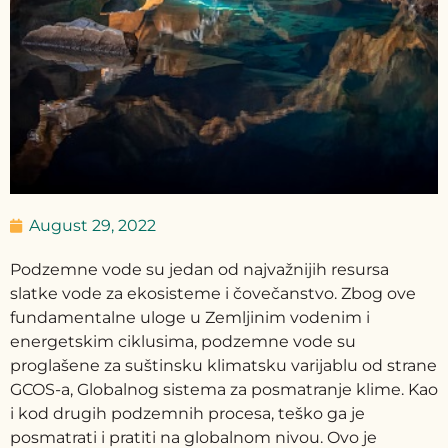
August 29, 2022
Podzemne vode su jedan od najvažnijih resursa
slatke vode za ekosisteme i čovečanstvo. Zbog ove
fundamentalne uloge u Zemljinim vodenim i
energetskim ciklusima, podzemne vode su
proglašene za suštinsku klimatsku varijablu od strane
GCOS-a, Globalnog sistema za posmatranje klime. Kao
i kod drugih podzemnih procesa, teško ga je
posmatrati i pratiti na globalnom nivou. Ovo je