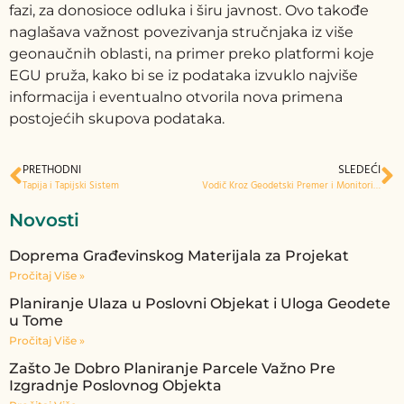
fazi, za donosioce odluka i širu javnost. Ovo takođe
naglašava važnost povezivanja stručnjaka iz više
geonaučnih oblasti, na primer preko platformi koje
EGU pruža, kako bi se iz podataka izvuklo najviše
informacija i eventualno otvorila nova primena
postojećih skupova podataka.
PRETHODNI
SLEDEĆI
Tapija i Tapijski Sistem
Vodič Kroz Geodetski Premer i Monitoring
Novosti
Doprema Građevinskog Materijala za Projekat
Pročitaj Više »
Planiranje Ulaza u Poslovni Objekat i Uloga Geodete
u Tome
Pročitaj Više »
Zašto Je Dobro Planiranje Parcele Važno Pre
Izgradnje Poslovnog Objekta