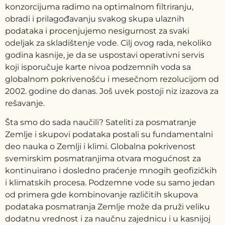
konzorcijuma radimo na optimalnom filtriranju,
obradi i prilagođavanju svakog skupa ulaznih
podataka i procenjujemo nesigurnost za svaki
odeljak za skladištenje vode. Cilj ovog rada, nekoliko
godina kasnije, je da se uspostavi operativni servis
koji isporučuje karte nivoa podzemnih voda sa
globalnom pokrivenošću i mesečnom rezolucijom od
2002. godine do danas. Još uvek postoji niz izazova za
rešavanje.
Šta smo do sada naučili? Sateliti za posmatranje
Zemlje i skupovi podataka postali su fundamentalni
deo nauka o Zemlji i klimi. Globalna pokrivenost
svemirskim posmatranjima otvara mogućnost za
kontinuirano i dosledno praćenje mnogih geofizičkih
i klimatskih procesa. Podzemne vode su samo jedan
od primera gde kombinovanje različitih skupova
podataka posmatranja Zemlje može da pruži veliku
dodatnu vrednost i za naučnu zajednicu i u kasnijoj