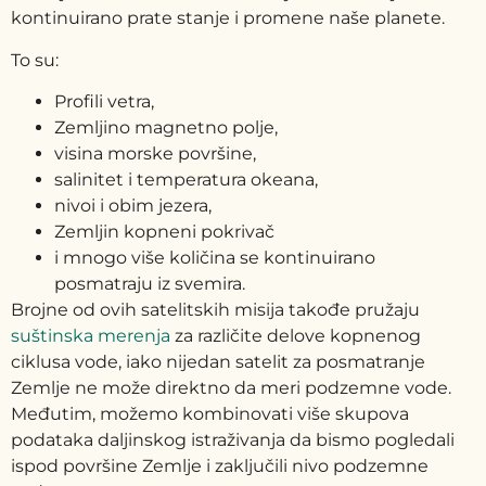
kontinuirano prate stanje i promene naše planete.
To su:
Profili vetra,
Zemljino magnetno polje,
visina morske površine,
salinitet i temperatura okeana,
nivoi i obim jezera,
Zemljin kopneni pokrivač
i mnogo više količina se kontinuirano
posmatraju iz svemira.
Brojne od ovih satelitskih misija takođe pružaju
suštinska merenja
za različite delove kopnenog
ciklusa vode, iako nijedan satelit za posmatranje
Zemlje ne može direktno da meri podzemne vode.
Međutim, možemo kombinovati više skupova
podataka daljinskog istraživanja da bismo pogledali
ispod površine Zemlje i zaključili nivo podzemne