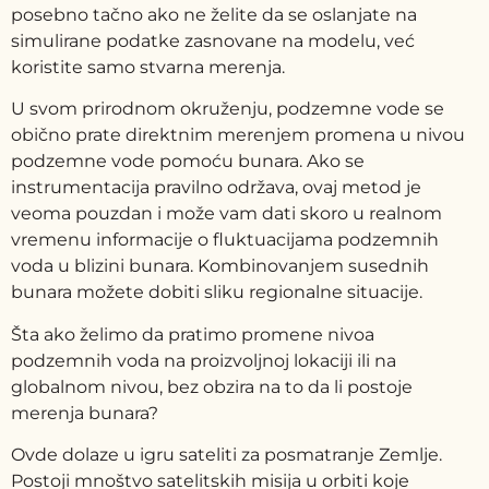
posebno tačno ako ne želite da se oslanjate na
simulirane podatke zasnovane na modelu, već
koristite samo stvarna merenja.
U
svom prirodnom okruženju,
podzemne vode se
obično prate direktnim merenjem promena u nivou
podzemne vode pomoću bunara. Ako se
instrumentacija pravilno održava, ovaj metod je
veoma pouzdan i može vam dati skoro u realnom
vremenu informacije o fluktuacijama podzemnih
voda u blizini bunara. Kombinovanjem susednih
bunara možete dobiti sliku regionalne situacije.
Šta ako želimo da pratimo promene nivoa
podzemnih voda na proizvoljnoj lokaciji ili na
globalnom nivou, bez obzira na to da li postoje
merenja bunara?
Ovde dolaze u igru sateliti za posmatranje Zemlje.
Postoji mnoštvo satelitskih misija u orbiti koje