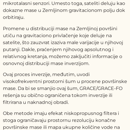
mikrotalasni senzori. Umesto toga, sateliti deluju kao
dokazne mase u Zemljinom gravitacionom polju dok
orbitiraju.
Promene u distribuciji mase na Zemljinoj površini
utiču na gravitaciono privlačenje koje deluje na
satelite, što zauzvrat izaziva male varijacije u njihovoj
putanji. Dakle, praćenjem njihovog apsolutnog i
relativnog kretanja, možemo zaključiti informacije o
osnovnoj distribuciji mase inverzijom.
Ovaj proces inverzije, međutim, uvodi
visokofrekventni prostorni šum u procene površinske
mase. Da bi se smanjio ovaj šum, GRACE/GRACE-FO
rešenja su obično ograničena tokom inverzije ili
filtrirana u naknadnoj obradi.
Obe metode imaju efekat niskopropusnog filtera i
stoga ograničavaju prostornu rezoluciju konačne
površinske mase ili mapa ukupne količine vode na