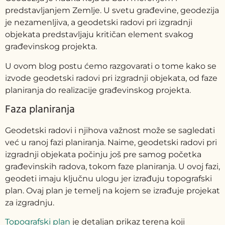
predstavljanjem Zemlje. U svetu građevine, geodezija
je nezamenljiva, a geodetski radovi pri izgradnji
objekata predstavljaju kritičan element svakog
građevinskog projekta.
U ovom blog postu ćemo razgovarati o tome kako se
izvode geodetski radovi pri izgradnji objekata, od faze
planiranja do realizacije građevinskog projekta.
Faza planiranja
Geodetski radovi i njihova važnost može se sagledati
već u ranoj fazi planiranja. Naime, geodetski radovi pri
izgradnji objekata počinju još pre samog početka
građevinskih radova, tokom faze planiranja. U ovoj fazi,
geodeti imaju ključnu ulogu jer izrađuju topografski
plan. Ovaj plan je temelj na kojem se izrađuje projekat
za izgradnju.
Topografski plan
je detaljan prikaz terena koji