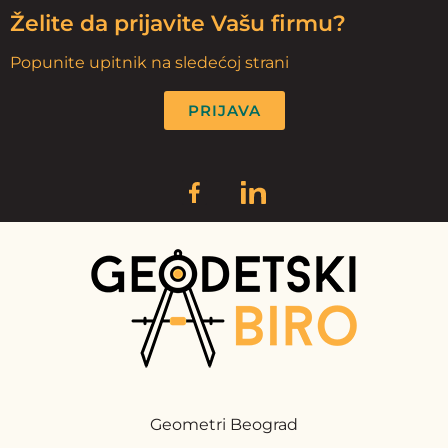
Želite da prijavite Vašu firmu?
Popunite upitnik na sledećoj strani
PRIJAVA
Geometri Beograd