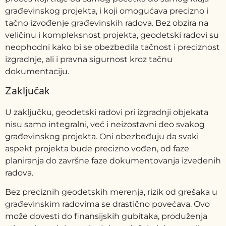
građevinskog projekta, i koji omogućava precizno i
tačno izvođenje građevinskih radova. Bez obzira na
veličinu i kompleksnost projekta, geodetski radovi su
neophodni kako bi se obezbedila tačnost i preciznost
izgradnje, ali i pravna sigurnost kroz tačnu
dokumentaciju.
Zaključak
U zaključku, geodetski radovi pri izgradnji objekata
nisu samo integralni, već i neizostavni deo svakog
građevinskog projekta. Oni obezbeđuju da svaki
aspekt projekta bude precizno vođen, od faze
planiranja do završne faze dokumentovanja izvedenih
radova.
Bez preciznih geodetskih merenja, rizik od grešaka u
građevinskim radovima se drastično povećava. Ovo
može dovesti do finansijskih gubitaka, produženja