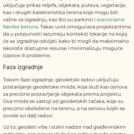
uključuje prikaz reljefa, objekata, puteva, vegetacije,
kao i drugih karakteristika terena koje mogu biti
važne za izgradnju, kao što su parkinzi i
stacionarne
fabrike betona
.
Takav uvid omogućava projektantima
da u potpunosti razumeju kontekst lokacije na kojoj
će se izgradnja odvijati, kako bi mogli da maksimalno
iskoriste dostupne resurse i minimalizuju moguće
izazove ili probleme.
Faza izgradnje
Tokom faze izgradnje, geodetski radovi uključuju
postavljanje geodetske mreže, koja služi kao osnova
za precizno postavljanje objekata prema projektu.
Ova mreža se sastoji od geodetskih tačaka, koje su
precizno obeležene na terenu, a na osnovu kojih se
izvode svi dalji radovi.
Uz to, geodeti vrše i stalni nadzor nad građevinskim