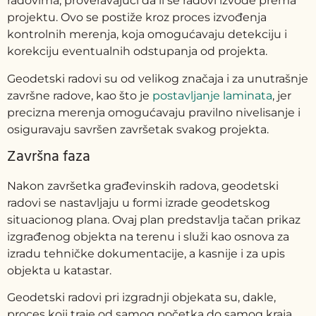
radovima, proveravajući da li se radovi izvode prema
projektu. Ovo se postiže kroz proces izvođenja
kontrolnih merenja, koja omogućavaju detekciju i
korekciju eventualnih odstupanja od projekta.
Geodetski radovi su od velikog značaja i za unutrašnje
završne radove, kao što je
postavljanje laminata
, jer
precizna merenja omogućavaju pravilno nivelisanje i
osiguravaju savršen završetak svakog projekta.
Završna faza
Nakon završetka građevinskih radova, geodetski
radovi se nastavljaju u formi izrade geodetskog
situacionog plana. Ovaj plan predstavlja tačan prikaz
izgrađenog objekta na terenu i služi kao osnova za
izradu tehničke dokumentacije, a kasnije i za upis
objekta u katastar.
Geodetski radovi pri izgradnji objekata su, dakle,
proces koji traje od samog početka do samog kraja