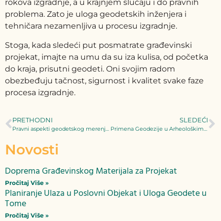
rokova izgradnje, a u krajnjem slučaju i do pravnih
problema. Zato je uloga geodetskih inženjera i
tehničara nezamenljiva u procesu izgradnje.
Stoga, kada sledeći put posmatrate građevinski
projekat, imajte na umu da su iza kulisa, od početka
do kraja, prisutni geodeti. Oni svojim radom
obezbeđuju tačnost, sigurnost i kvalitet svake faze
procesa izgradnje.
PRETHODNI
SLEDEĆI
Pravni aspekti geodetskog merenja i katastarske evidencije u Srbiji
Primena Geodezije u Arheološkim Istraživanjima
Novosti
Doprema Građevinskog Materijala za Projekat
Pročitaj Više »
Planiranje Ulaza u Poslovni Objekat i Uloga Geodete u
Tome
Pročitaj Više »